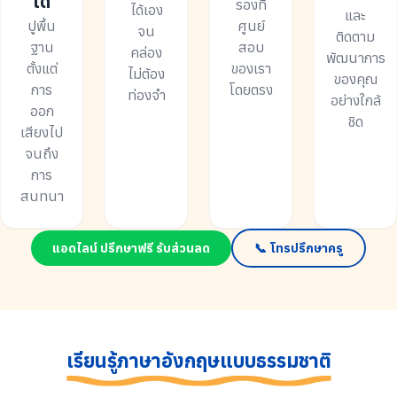
ได้
รองที่
ได้เอง
และ
ปูพื้น
ศูนย์
จน
ติดตาม
ฐาน
สอบ
คล่อง
พัฒนาการ
ตั้งแต่
ของเรา
ไม่ต้อง
ของคุณ
การ
โดยตรง
ท่องจำ
อย่างใกล้
ออก
ชิด
เสียงไป
จนถึง
การ
สนทนา
แอดไลน์ ปรึกษาฟรี รับส่วนลด
📞 โทรปรึกษาครู
เรียนรู้ภาษาอังกฤษแบบธรรมชาติ