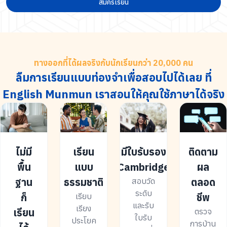
สมัครเรียน
ทางออกที่ได้ผลจริงกับนักเรียนกว่า 20,000 คน
ลืมการเรียนแบบท่องจำเพื่อสอบไปได้เลย ที่
English Munmun เราสอนให้คุณใช้ภาษาได้จริง
ไม่มี
เรียน
มีใบรับรอง
ติดตาม
พื้น
แบบ
Cambridge
ผล
ฐาน
ธรรมชาติ
ตลอด
สอบวัด
ระดับ
ก็
ชีพ
เรียบ
และรับ
เรียง
เรียน
ตรวจ
ใบรับ
ประโยค
การบ้าน