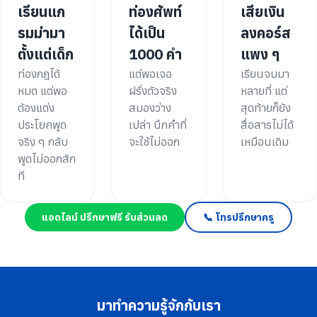
เรียนแก
ท่องศัพท์
เสียเงิน
รมม่ามา
ได้เป็น
ลงคอร์ส
ตั้งแต่เด็ก
1000 คำ
แพง ๆ
ท่องกฎได้
แต่พอเจอ
เรียนจบมา
หมด แต่พอ
ฝรั่งตัวจริง
หลายที่ แต่
ต้องแต่ง
สมองว่าง
สุดท้ายก็ยัง
ประโยคพูด
เปล่า นึกคำที่
สื่อสารไม่ได้
จริง ๆ กลับ
จะใช้ไม่ออก
เหมือนเดิม
พูดไม่ออกสัก
ที
แอดไลน์ ปรึกษาฟรี รับส่วนลด
📞 โทรปรึกษาครู
มาทำความรู้จักกับเรา