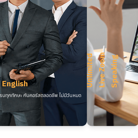
m
U
n
l
i
m
i
t
e
d
L
i
v
e
Z
o
o
S
p
e
a
k
i
n
g
 English
บทุกทักษะ กับคอร์สตลอดชีพ ไม่มีวันหมด