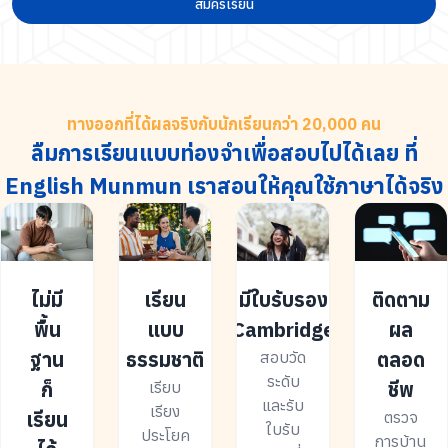
สมัครเรียน
ทางออกที่ได้ผลจริงกับนักเรียนกว่า 20,000 คน
ลืมการเรียนแบบท่องจำเพื่อสอบไปได้เลย ที่
English Munmun เราสอนให้คุณใช้ภาษาได้จริง
ไม่มี
เรียน
มีใบรับรอง
ติดตาม
พื้น
แบบ
Cambridge
ผล
ฐาน
ธรรมชาติ
ตลอด
สอบวัด
ระดับ
ก็
ชีพ
เรียบ
และรับ
เรียง
เรียน
ตรวจ
ใบรับ
ประโยค
การบ้าน