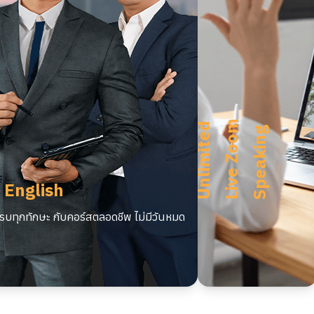
m
U
n
l
i
m
i
t
e
d
L
i
v
e
Z
o
o
S
p
e
a
k
i
n
g
 English
บทุกทักษะ กับคอร์สตลอดชีพ ไม่มีวันหมด