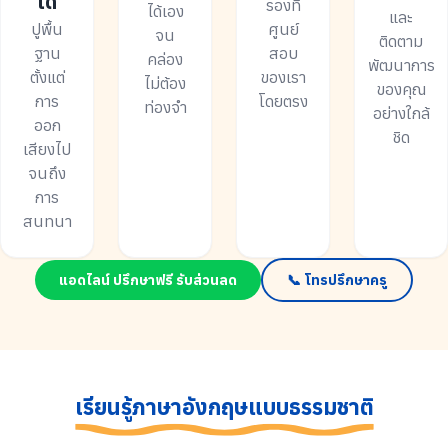
ได้
รองที่
ได้เอง
และ
ปูพื้น
ศูนย์
จน
ติดตาม
ฐาน
สอบ
คล่อง
พัฒนาการ
ตั้งแต่
ของเรา
ไม่ต้อง
ของคุณ
การ
โดยตรง
ท่องจำ
อย่างใกล้
ออก
ชิด
เสียงไป
จนถึง
การ
สนทนา
แอดไลน์ ปรึกษาฟรี รับส่วนลด
📞 โทรปรึกษาครู
เรียนรู้ภาษาอังกฤษแบบธรรมชาติ