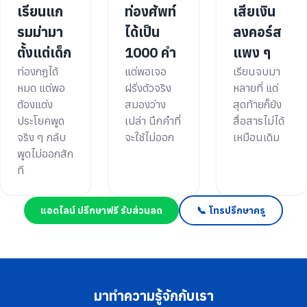
เรียนแก
ท่องศัพท์
เสียเงิน
รมม่ามา
ได้เป็น
ลงคอร์ส
ตั้งแต่เด็ก
1000 คำ
แพง ๆ
ท่องกฎได้
แต่พอเจอ
เรียนจบมา
หมด แต่พอ
ฝรั่งตัวจริง
หลายที่ แต่
ต้องแต่ง
สมองว่าง
สุดท้ายก็ยัง
ประโยคพูด
เปล่า นึกคำที่
สื่อสารไม่ได้
จริง ๆ กลับ
จะใช้ไม่ออก
เหมือนเดิม
พูดไม่ออกสัก
ที
แอดไลน์ ปรึกษาฟรี รับส่วนลด
📞 โทรปรึกษาครู
มาทำความรู้จักกับเรา