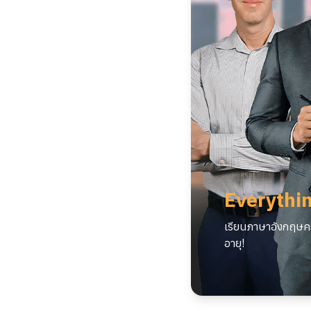
Everythin
เรียนภาษาอังกฤษคร
อายุ!