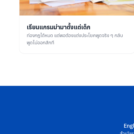
เรียนแกรมม่ามาตั้งแต่เด็ก
ท่องกฎได้หมด แต่พอต้องแต่งประโยคพูดจริง ๆ กลับ
พูดไม่ออกสักที
Eng
สำเนียง