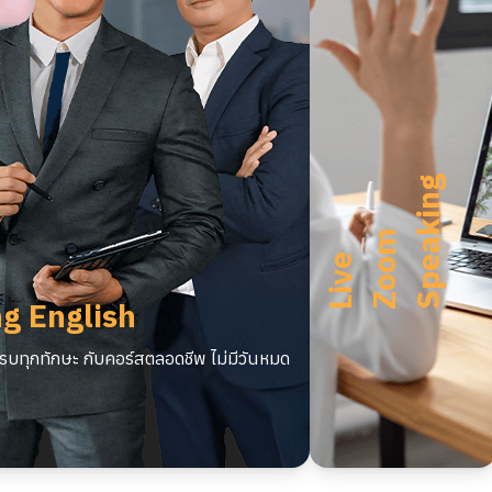
U
n
l
m
i
t
e
d
L
i
v
Z
o
o
S
p
a
k
i
n
g
m
i
e
e
g English
บทุกทักษะ กับคอร์สตลอดชีพ ไม่มีวันหมด