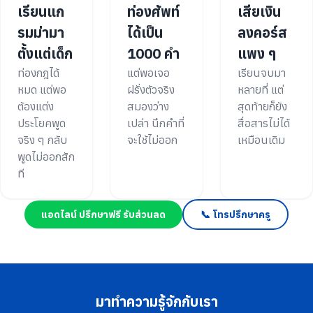
เรียนแก
ท่องศัพท์
เสียเงิน
รมม่ามา
ได้เป็น
ลงคอร์ส
ตั้งแต่เด็ก
1000 คำ
แพง ๆ
ท่องกฎได้
แต่พอเจอ
เรียนจบมา
หมด แต่พอ
ฝรั่งตัวจริง
หลายที่ แต่
ต้องแต่ง
สมองว่าง
สุดท้ายก็ยัง
ประโยคพูด
เปล่า นึกคำที่
สื่อสารไม่ได้
จริง ๆ กลับ
จะใช้ไม่ออก
เหมือนเดิม
พูดไม่ออกสัก
ที
แอดไลน์ ปรึกษาฟรี รับส่วนลด
📞 โทรปรึกษาครู
มาทำความรู้จักกับเรา