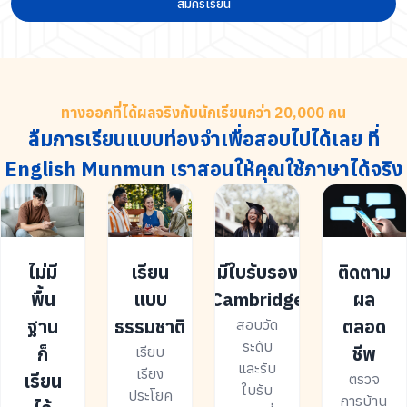
สมัครเรียน
ทางออกที่ได้ผลจริงกับนักเรียนกว่า 20,000 คน
ลืมการเรียนแบบท่องจำเพื่อสอบไปได้เลย ที่
English Munmun เราสอนให้คุณใช้ภาษาได้จริง
ไม่มี
เรียน
มีใบรับรอง
ติดตาม
พื้น
แบบ
Cambridge
ผล
ฐาน
ธรรมชาติ
ตลอด
สอบวัด
ระดับ
ก็
ชีพ
เรียบ
และรับ
เรียง
เรียน
ตรวจ
ใบรับ
ประโยค
การบ้าน