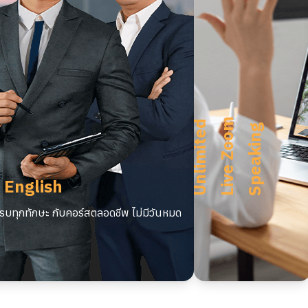
m
U
n
l
i
m
i
t
e
d
L
i
v
e
Z
o
o
S
p
e
a
k
i
n
g
 English
บทุกทักษะ กับคอร์สตลอดชีพ ไม่มีวันหมด