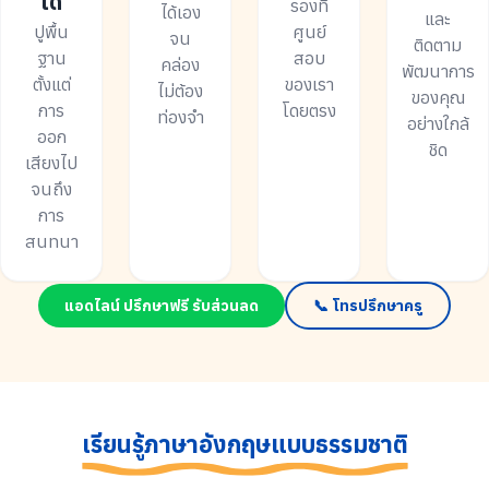
ได้
รองที่
ได้เอง
และ
ปูพื้น
ศูนย์
จน
ติดตาม
ฐาน
สอบ
คล่อง
พัฒนาการ
ตั้งแต่
ของเรา
ไม่ต้อง
ของคุณ
การ
โดยตรง
ท่องจำ
อย่างใกล้
ออก
ชิด
เสียงไป
จนถึง
การ
สนทนา
แอดไลน์ ปรึกษาฟรี รับส่วนลด
📞 โทรปรึกษาครู
เรียนรู้ภาษาอังกฤษแบบธรรมชาติ